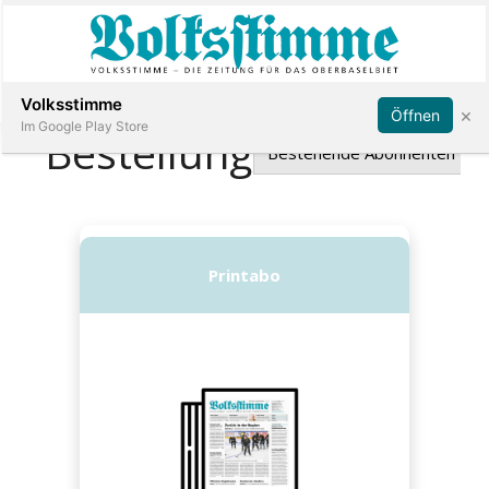
Abonnieren
Anmelden
Volksstimme
×
Öffnen
Im Google Play Store
Immobilien
Veranstaltungen
Stellen
E-
Paper
App