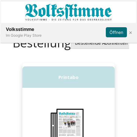
Abonnieren
Anmelden
Volksstimme
×
Öffnen
Im Google Play Store
Immobilien
Veranstaltungen
Stellen
E-
Paper
App