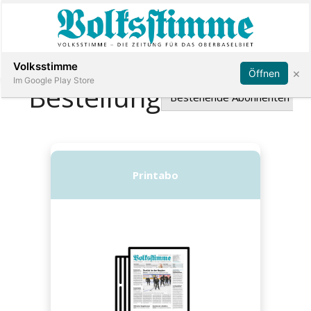
Abonnieren
Anmelden
Volksstimme
×
Öffnen
Im Google Play Store
Immobilien
Veranstaltungen
Stellen
E-
Paper
App