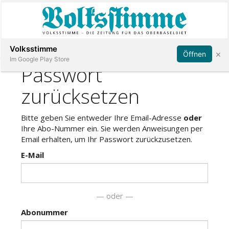
Abonnieren
Anmelden
Volksstimme
×
Öffnen
Im Google Play Store
Immobilien
Veranstaltungen
Stellen
E-
Paper
App