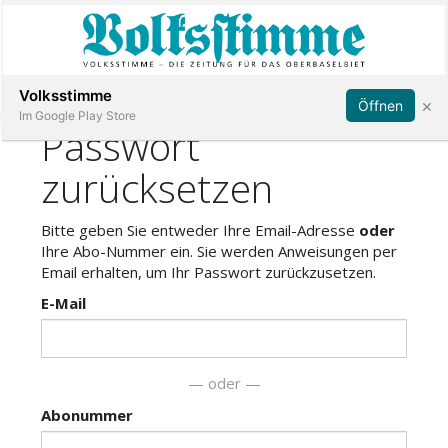
Abonnieren
Anmelden
Volksstimme
×
Öffnen
Im Google Play Store
Immobilien
Veranstaltungen
Stellen
E-
Paper
App