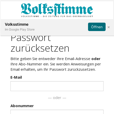
Abonnieren
Anmelden
Volksstimme
×
Öffnen
Im Google Play Store
Immobilien
Veranstaltungen
Stellen
E-
Paper
App