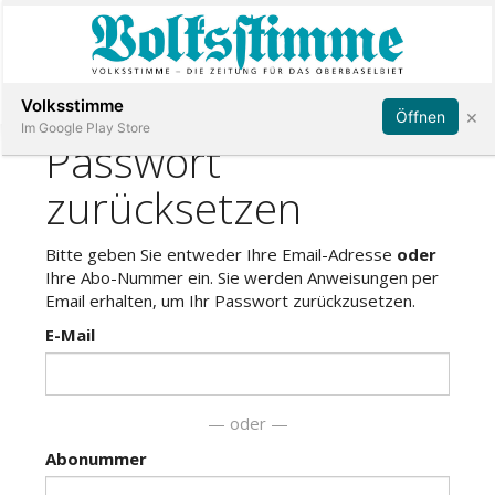
Abonnieren
Anmelden
Volksstimme
×
Öffnen
Im Google Play Store
Immobilien
Veranstaltungen
Stellen
E-
Paper
App