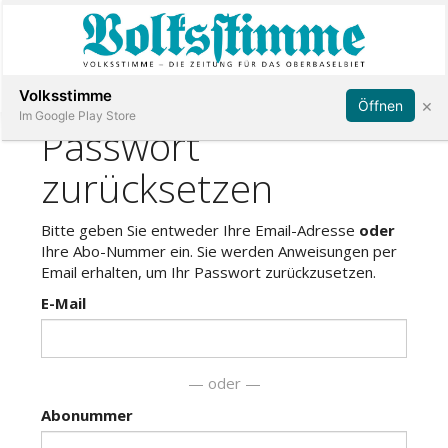
Abonnieren
Anmelden
Volksstimme
×
Öffnen
Im Google Play Store
Immobilien
Veranstaltungen
Stellen
E-
Paper
App