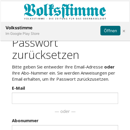
Abonnieren
Anmelden
Volksstimme
×
Öffnen
Im Google Play Store
Immobilien
Veranstaltungen
Stellen
E-
Paper
App