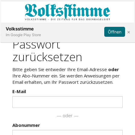
Abonnieren
Anmelden
Volksstimme
×
Öffnen
Im Google Play Store
Immobilien
Veranstaltungen
Stellen
E-
Paper
App