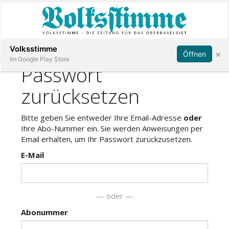
Abonnieren
Anmelden
Volksstimme
×
Öffnen
Im Google Play Store
Immobilien
Veranstaltungen
Stellen
E-
Paper
App