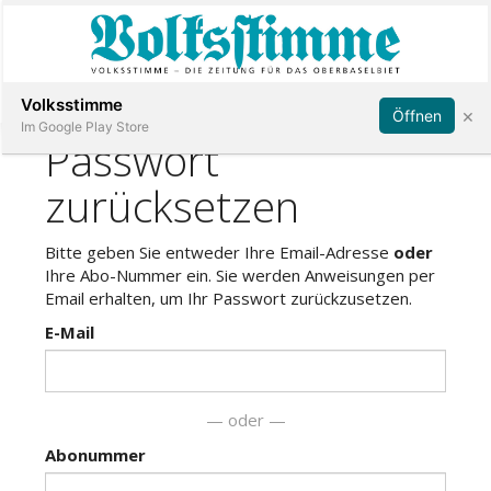
Abonnieren
Anmelden
Volksstimme
×
Öffnen
Im Google Play Store
Immobilien
Veranstaltungen
Stellen
E-
Paper
App