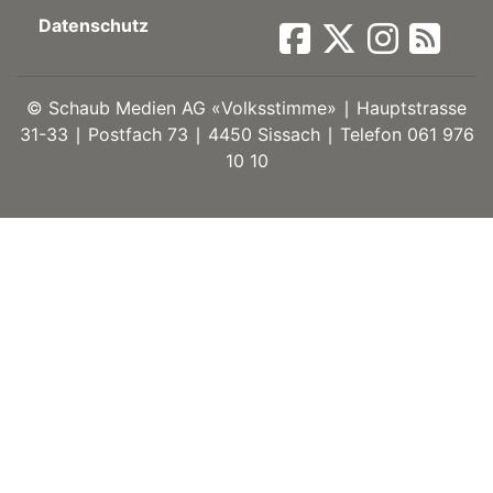
Datenschutz
ort
©
Schaub Medien AG «Volksstimme» ∣ Hauptstrasse
en
31-33 ∣ Postfach 73 ∣ 4450 Sissach ∣ Telefon 061 976
10 10
Fussball
irk
shockey
stal
é