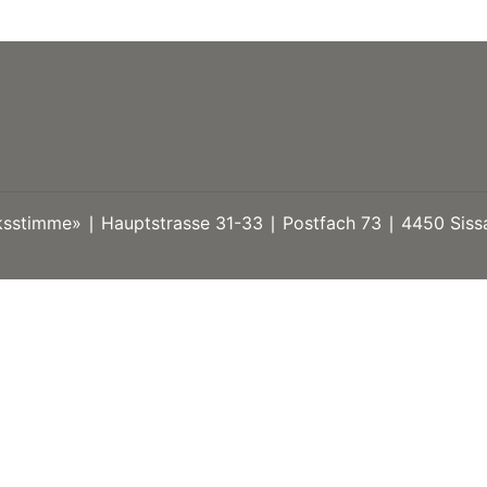
stimme» ∣ Hauptstrasse 31-33 ∣ Postfach 73 ∣ 4450 Sissa