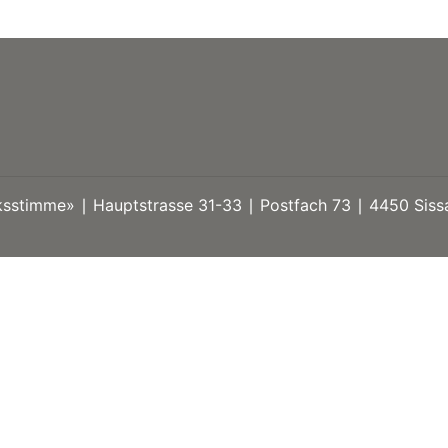
stimme» ∣ Hauptstrasse 31-33 ∣ Postfach 73 ∣ 4450 Sissa