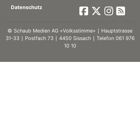
Datenschutz
ort
©
Schaub Medien AG «Volksstimme» ∣ Hauptstrasse
en
31-33 ∣ Postfach 73 ∣ 4450 Sissach ∣ Telefon 061 976
10 10
Fussball
irk
shockey
stal
é