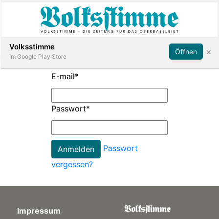
Abonnieren
Anmelden
Volksstimme
×
Öffnen
Im Google Play Store
E-mail
*
Immobilien
Passwort
*
Veranstaltungen
Passwort
Stellen
vergessen?
E-
Paper
Impressum
App