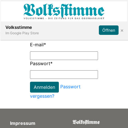
Abonnieren
Anmelden
Volksstimme
×
Öffnen
Im Google Play Store
E-mail
*
Immobilien
Passwort
*
Veranstaltungen
Passwort
Stellen
vergessen?
E-
Paper
Impressum
App