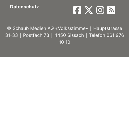
Datenschutz
ort
©
Schaub Medien AG «Volksstimme» ∣ Hauptstrasse
en
31-33 ∣ Postfach 73 ∣ 4450 Sissach ∣ Telefon 061 976
10 10
Fussball
irk
shockey
stal
é