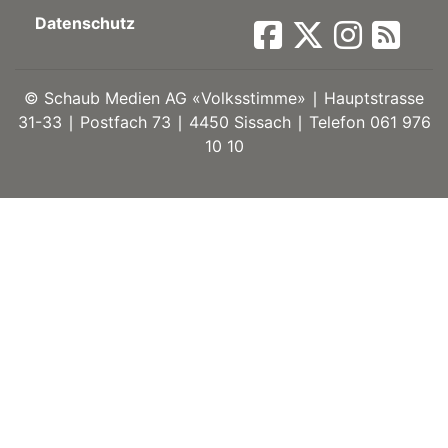
Datenschutz
ort
©
Schaub Medien AG «Volksstimme» ∣ Hauptstrasse
en
31-33 ∣ Postfach 73 ∣ 4450 Sissach ∣ Telefon 061 976
10 10
Fussball
irk
shockey
stal
é