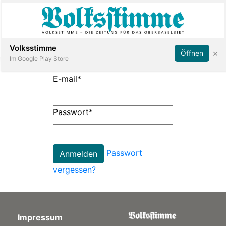
Abonnieren
Anmelden
Volksstimme
×
Öffnen
Im Google Play Store
E-mail
*
Immobilien
Passwort
*
Veranstaltungen
Passwort
Stellen
vergessen?
E-
Paper
Impressum
App