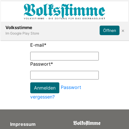
Abonnieren
Anmelden
Volksstimme
×
Öffnen
Im Google Play Store
E-mail
*
Immobilien
Passwort
*
Veranstaltungen
Passwort
Stellen
vergessen?
E-
Paper
Impressum
App