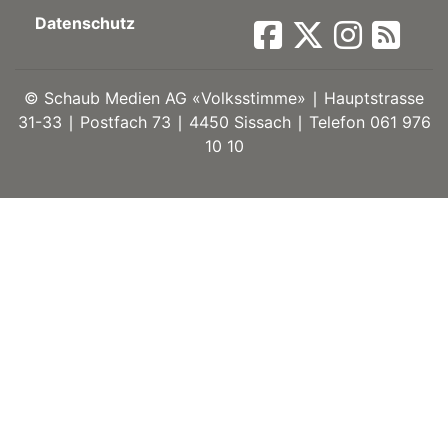
Datenschutz
ort
©
Schaub Medien AG «Volksstimme» ∣ Hauptstrasse
en
31-33 ∣ Postfach 73 ∣ 4450 Sissach ∣ Telefon 061 976
10 10
Fussball
irk
shockey
stal
é