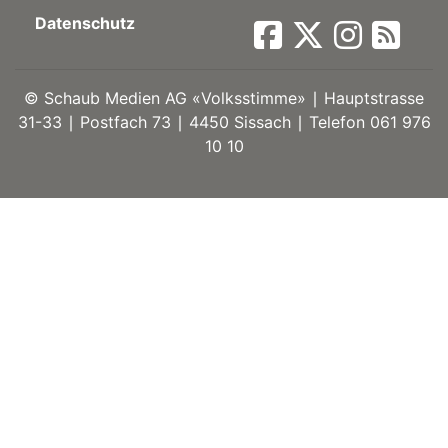
Datenschutz
ort
©
Schaub Medien AG «Volksstimme» ∣ Hauptstrasse
en
31-33 ∣ Postfach 73 ∣ 4450 Sissach ∣ Telefon 061 976
10 10
Fussball
irk
shockey
stal
é