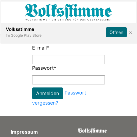
Abonnieren
Anmelden
Volksstimme
×
Öffnen
Im Google Play Store
E-mail
*
Immobilien
Passwort
*
Veranstaltungen
Passwort
Stellen
vergessen?
E-
Paper
Impressum
App