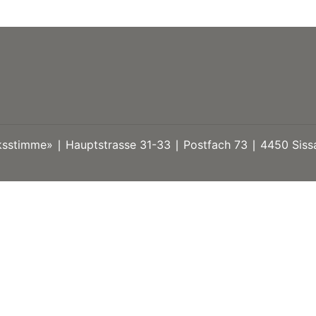
stimme» ∣ Hauptstrasse 31-33 ∣ Postfach 73 ∣ 4450 Sissa