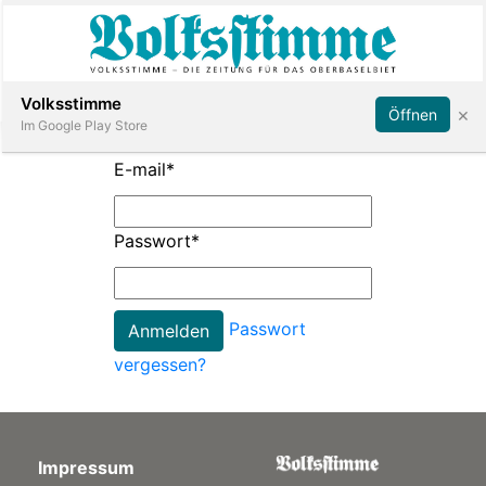
Abonnieren
Anmelden
Volksstimme
×
Öffnen
Im Google Play Store
E-mail
*
Immobilien
Passwort
*
Veranstaltungen
Passwort
Stellen
vergessen?
E-
Paper
Impressum
App