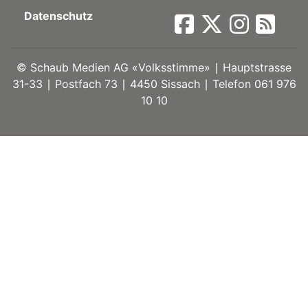
Datenschutz
ort
©
Schaub Medien AG «Volksstimme» ∣ Hauptstrasse
en
31-33 ∣ Postfach 73 ∣ 4450 Sissach ∣ Telefon 061 976
10 10
Fussball
irk
shockey
stal
é