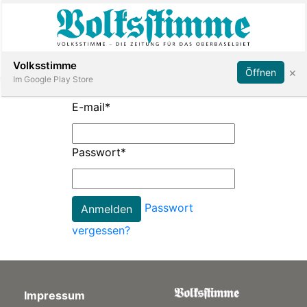
Abonnieren
Anmelden
Volksstimme
×
Öffnen
Im Google Play Store
E-mail
*
Immobilien
Passwort
*
Veranstaltungen
Passwort
Stellen
vergessen?
E-
Paper
Impressum
App