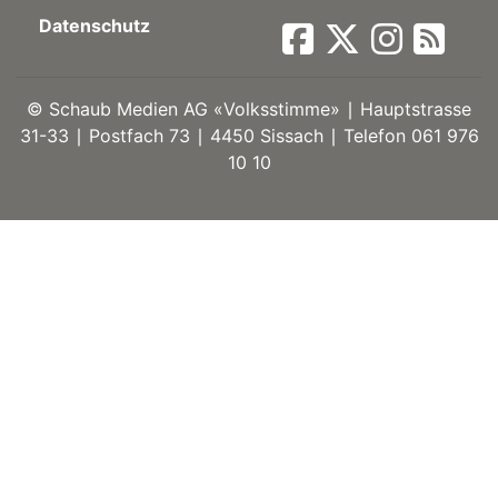
Datenschutz
ort
©
Schaub Medien AG «Volksstimme» ∣ Hauptstrasse
en
31-33 ∣ Postfach 73 ∣ 4450 Sissach ∣ Telefon 061 976
10 10
Fussball
irk
shockey
stal
é