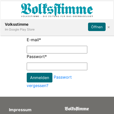
Abonnieren
Anmelden
Volksstimme
×
Öffnen
Im Google Play Store
E-mail
*
Immobilien
Passwort
*
Veranstaltungen
Passwort
Stellen
vergessen?
E-
Paper
Impressum
App