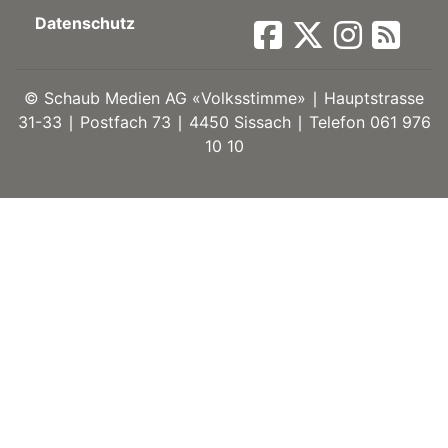
Datenschutz
ort
©
Schaub Medien AG «Volksstimme» ∣ Hauptstrasse
en
31-33 ∣ Postfach 73 ∣ 4450 Sissach ∣ Telefon 061 976
10 10
Fussball
irk
shockey
stal
é