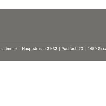
stimme» ∣ Hauptstrasse 31-33 ∣ Postfach 73 ∣ 4450 Sissa