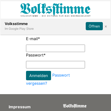
Abonnieren
Anmelden
Volksstimme
×
Öffnen
Im Google Play Store
E-mail
*
Immobilien
Passwort
*
Veranstaltungen
Passwort
Stellen
vergessen?
E-
Paper
Impressum
App