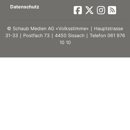
Datenschutz
ort
©
Schaub Medien AG «Volksstimme» ∣ Hauptstrasse
en
31-33 ∣ Postfach 73 ∣ 4450 Sissach ∣ Telefon 061 976
10 10
Fussball
irk
shockey
stal
é