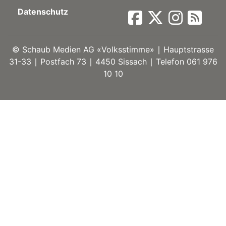
Datenschutz
ort
©
Schaub Medien AG «Volksstimme» ∣ Hauptstrasse
en
31-33 ∣ Postfach 73 ∣ 4450 Sissach ∣ Telefon 061 976
10 10
Fussball
irk
shockey
stal
é