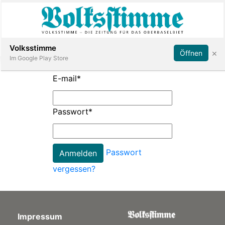
Abonnieren
Anmelden
Volksstimme
×
Öffnen
Im Google Play Store
E-mail
*
Immobilien
Passwort
*
Veranstaltungen
Passwort
Stellen
vergessen?
E-
Paper
Impressum
App