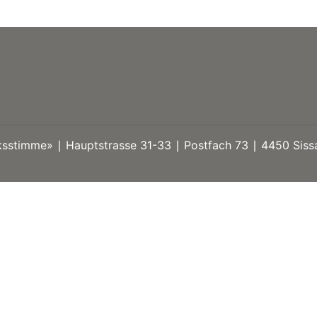
stimme» ∣ Hauptstrasse 31-33 ∣ Postfach 73 ∣ 4450 Sissa