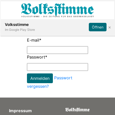
Abonnieren
Anmelden
Volksstimme
×
Öffnen
Im Google Play Store
E-mail
*
Immobilien
Passwort
*
Veranstaltungen
Passwort
Stellen
vergessen?
E-
Paper
Impressum
App