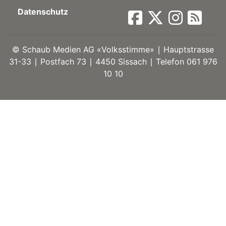
Datenschutz
ort
©
Schaub Medien AG «Volksstimme» ∣ Hauptstrasse
en
31-33 ∣ Postfach 73 ∣ 4450 Sissach ∣ Telefon 061 976
10 10
Fussball
irk
shockey
stal
é