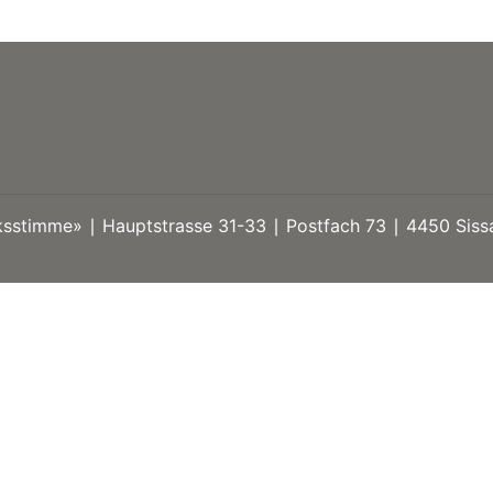
stimme» ∣ Hauptstrasse 31-33 ∣ Postfach 73 ∣ 4450 Sissa