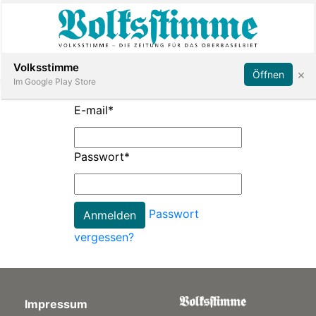
Abonnieren
Anmelden
Volksstimme
×
Öffnen
Im Google Play Store
E-mail
*
Immobilien
Passwort
*
Veranstaltungen
Passwort
Stellen
vergessen?
E-
Paper
Impressum
App