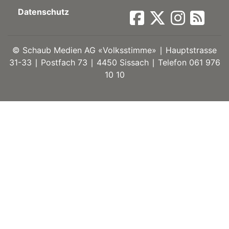
Datenschutz
ort
©
Schaub Medien AG «Volksstimme» ∣ Hauptstrasse
en
31-33 ∣ Postfach 73 ∣ 4450 Sissach ∣ Telefon 061 976
10 10
Fussball
irk
shockey
stal
é