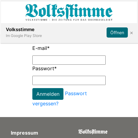
Abonnieren
Anmelden
Volksstimme
×
Öffnen
Im Google Play Store
E-mail
*
Immobilien
Passwort
*
Veranstaltungen
Passwort
Stellen
vergessen?
E-
Paper
Impressum
App