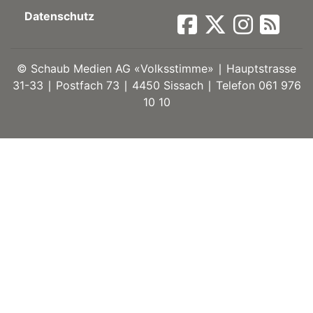
Datenschutz
ort
©
Schaub Medien AG «Volksstimme» ∣ Hauptstrasse
en
31-33 ∣ Postfach 73 ∣ 4450 Sissach ∣ Telefon 061 976
10 10
Fussball
irk
shockey
stal
é