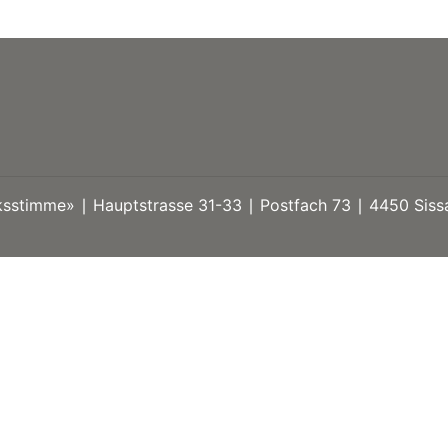
stimme» ∣ Hauptstrasse 31-33 ∣ Postfach 73 ∣ 4450 Sissa