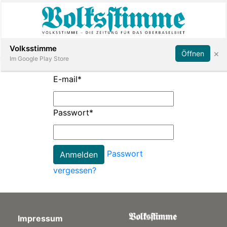
Abonnieren
Anmelden
Volksstimme
×
Öffnen
Im Google Play Store
E-mail
*
Immobilien
Passwort
*
Veranstaltungen
Passwort
Stellen
vergessen?
E-
Paper
Impressum
App