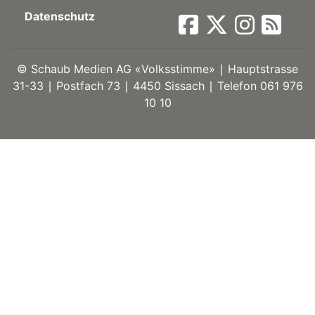
Datenschutz
ort
©
Schaub Medien AG «Volksstimme» ∣ Hauptstrasse
en
31-33 ∣ Postfach 73 ∣ 4450 Sissach ∣ Telefon 061 976
10 10
Fussball
irk
shockey
stal
é