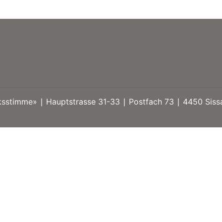
stimme» ∣ Hauptstrasse 31-33 ∣ Postfach 73 ∣ 4450 Sissa