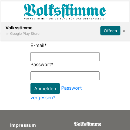
Abonnieren
Anmelden
Volksstimme
×
Öffnen
Im Google Play Store
E-mail
*
Immobilien
Passwort
*
Veranstaltungen
Passwort
Stellen
vergessen?
E-
Paper
Impressum
App