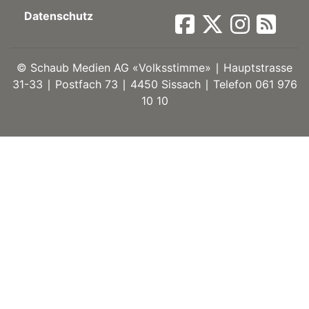
Datenschutz
ort
©
Schaub Medien AG «Volksstimme» ∣ Hauptstrasse
en
31-33 ∣ Postfach 73 ∣ 4450 Sissach ∣ Telefon 061 976
10 10
Fussball
irk
shockey
stal
é