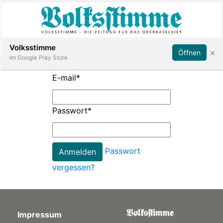
Abonnieren
Anmelden
Volksstimme
×
Öffnen
Im Google Play Store
E-mail
*
Immobilien
Passwort
*
Veranstaltungen
Passwort
Stellen
vergessen?
E-
Paper
Impressum
App