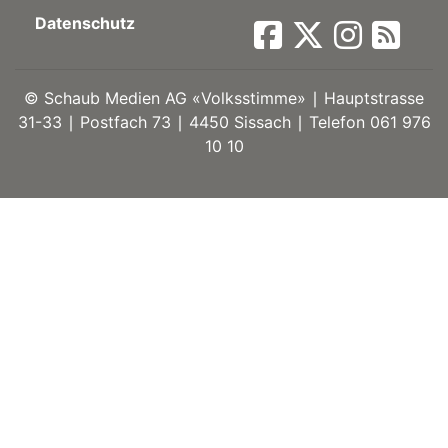
Datenschutz
ort
©
Schaub Medien AG «Volksstimme» ∣ Hauptstrasse
en
31-33 ∣ Postfach 73 ∣ 4450 Sissach ∣ Telefon 061 976
10 10
Fussball
irk
shockey
stal
é