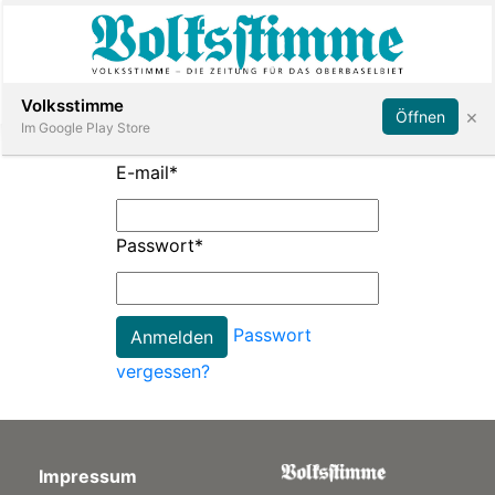
Abonnieren
Anmelden
Volksstimme
×
Öffnen
Im Google Play Store
E-mail
*
Immobilien
Passwort
*
Veranstaltungen
Passwort
Stellen
vergessen?
E-
Paper
Impressum
App