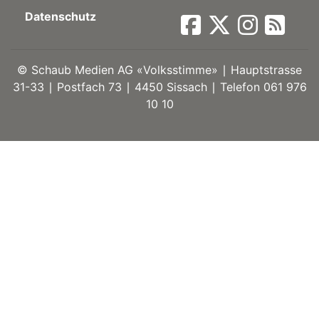
Datenschutz
ort
©
Schaub Medien AG «Volksstimme» ∣ Hauptstrasse
en
31-33 ∣ Postfach 73 ∣ 4450 Sissach ∣ Telefon 061 976
10 10
Fussball
irk
shockey
stal
é