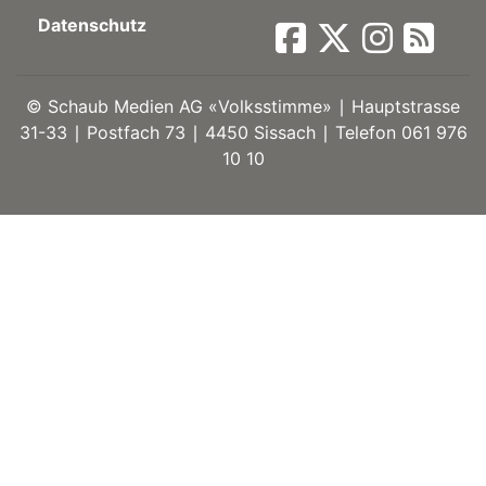
Datenschutz
ort
©
Schaub Medien AG «Volksstimme» ∣ Hauptstrasse
en
31-33 ∣ Postfach 73 ∣ 4450 Sissach ∣ Telefon 061 976
10 10
Fussball
irk
shockey
stal
é