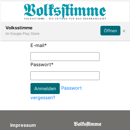
Abonnieren
Anmelden
Volksstimme
×
Öffnen
Im Google Play Store
E-mail
*
Immobilien
Passwort
*
Veranstaltungen
Passwort
Stellen
vergessen?
E-
Paper
Impressum
App