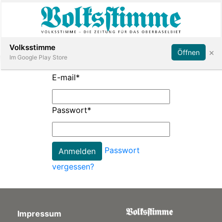
Abonnieren
Anmelden
Volksstimme
×
Öffnen
Im Google Play Store
E-mail
*
Immobilien
Passwort
*
Veranstaltungen
Passwort
Stellen
vergessen?
E-
Paper
Impressum
App