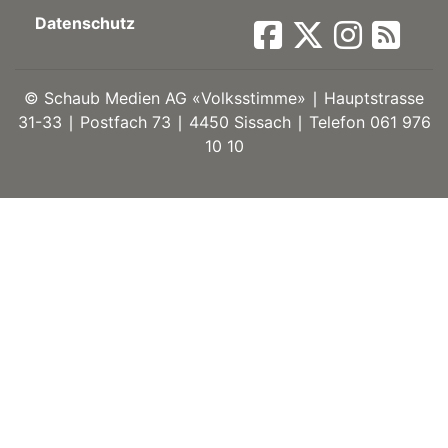
Datenschutz
ort
©
Schaub Medien AG «Volksstimme» ∣ Hauptstrasse
en
31-33 ∣ Postfach 73 ∣ 4450 Sissach ∣ Telefon 061 976
10 10
Fussball
irk
shockey
stal
é