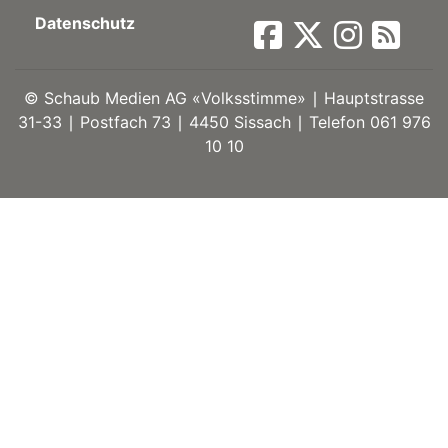
Datenschutz
ort
©
Schaub Medien AG «Volksstimme» ∣ Hauptstrasse
en
31-33 ∣ Postfach 73 ∣ 4450 Sissach ∣ Telefon 061 976
10 10
Fussball
irk
shockey
stal
é