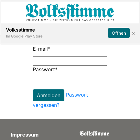
Abonnieren
Anmelden
Volksstimme
×
Öffnen
Im Google Play Store
E-mail
*
Immobilien
Passwort
*
Veranstaltungen
Passwort
Stellen
vergessen?
E-
Paper
Impressum
App