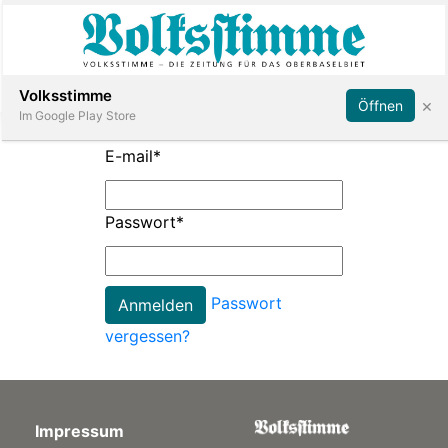
Abonnieren
Anmelden
Volksstimme
×
Öffnen
Im Google Play Store
E-mail
*
Immobilien
Passwort
*
Veranstaltungen
Passwort
Stellen
vergessen?
E-
Paper
Impressum
App