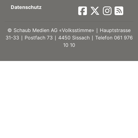
Datenschutz
ort
©
Schaub Medien AG «Volksstimme» ∣ Hauptstrasse
en
31-33 ∣ Postfach 73 ∣ 4450 Sissach ∣ Telefon 061 976
10 10
Fussball
irk
shockey
stal
é