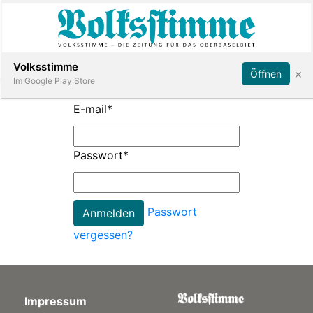
Abonnieren
Anmelden
Volksstimme
×
Öffnen
Im Google Play Store
E-mail
*
Immobilien
Passwort
*
Veranstaltungen
Passwort
Stellen
vergessen?
E-
Paper
Impressum
App