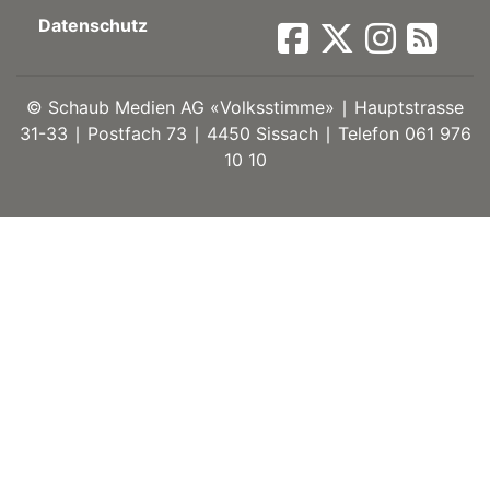
Datenschutz
ort
©
Schaub Medien AG «Volksstimme» ∣ Hauptstrasse
en
31-33 ∣ Postfach 73 ∣ 4450 Sissach ∣ Telefon 061 976
10 10
Fussball
irk
shockey
stal
é