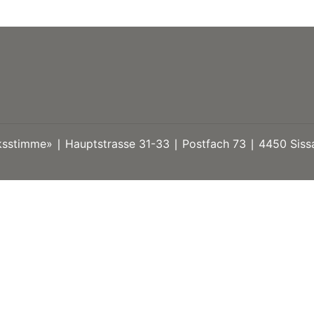
stimme» ∣ Hauptstrasse 31-33 ∣ Postfach 73 ∣ 4450 Sissa