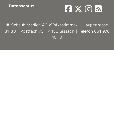
Datenschutz
ort
©
Schaub Medien AG «Volksstimme» ∣ Hauptstrasse
en
31-33 ∣ Postfach 73 ∣ 4450 Sissach ∣ Telefon 061 976
10 10
Fussball
irk
shockey
stal
é