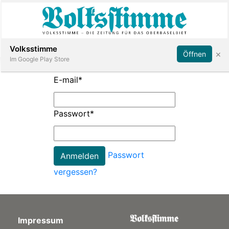
Abonnieren
Anmelden
Volksstimme
×
Öffnen
Im Google Play Store
E-mail
*
Immobilien
Passwort
*
Veranstaltungen
Passwort
Stellen
vergessen?
E-
Paper
Impressum
App