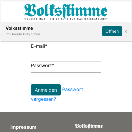
Abonnieren
Anmelden
Volksstimme
×
Öffnen
Im Google Play Store
E-mail
*
Immobilien
Passwort
*
Veranstaltungen
Passwort
Stellen
vergessen?
E-
Paper
Impressum
App