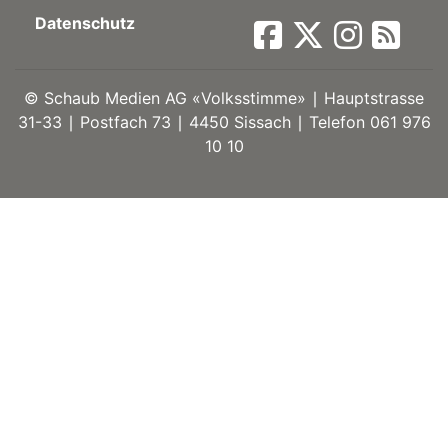
Datenschutz
ort
©
Schaub Medien AG «Volksstimme» ∣ Hauptstrasse
en
31-33 ∣ Postfach 73 ∣ 4450 Sissach ∣ Telefon 061 976
10 10
Fussball
irk
shockey
stal
é