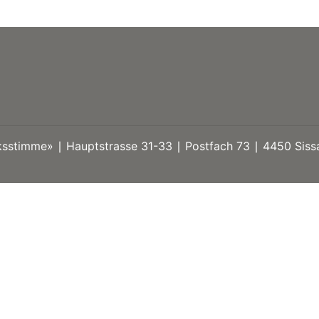
stimme» ∣ Hauptstrasse 31-33 ∣ Postfach 73 ∣ 4450 Sissa