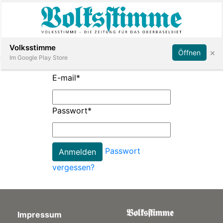
Abonnieren
Anmelden
Volksstimme
×
Öffnen
Im Google Play Store
E-mail
*
Immobilien
Passwort
*
Veranstaltungen
Passwort
Stellen
vergessen?
E-
Paper
Impressum
App