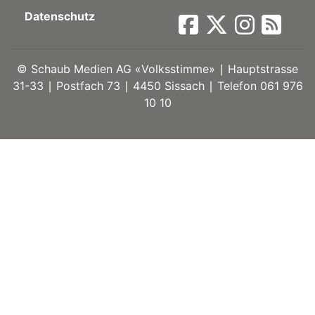
Datenschutz
ort
©
Schaub Medien AG «Volksstimme» ∣ Hauptstrasse
en
31-33 ∣ Postfach 73 ∣ 4450 Sissach ∣ Telefon 061 976
10 10
Fussball
irk
shockey
stal
é