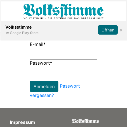
Abonnieren
Anmelden
Volksstimme
×
Öffnen
Im Google Play Store
E-mail
*
Immobilien
Passwort
*
Veranstaltungen
Passwort
Stellen
vergessen?
E-
Paper
Impressum
App