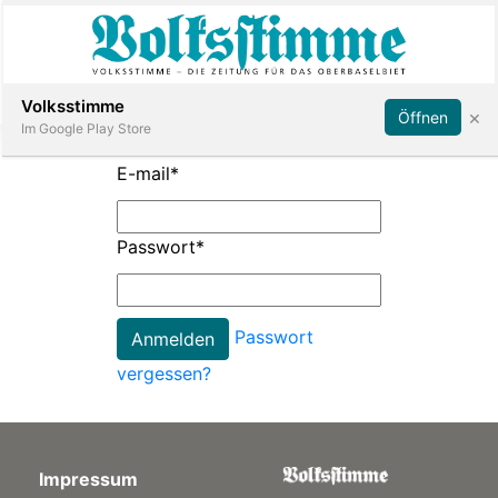
Abonnieren
Anmelden
Volksstimme
×
Öffnen
Im Google Play Store
E-mail
*
Immobilien
Passwort
*
Veranstaltungen
Passwort
Stellen
vergessen?
E-
Paper
Impressum
App