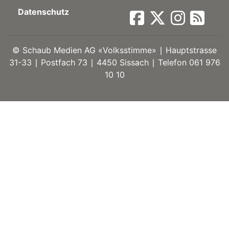
Datenschutz
ort
©
Schaub Medien AG «Volksstimme» ∣ Hauptstrasse
en
31-33 ∣ Postfach 73 ∣ 4450 Sissach ∣ Telefon 061 976
10 10
Fussball
irk
shockey
stal
é